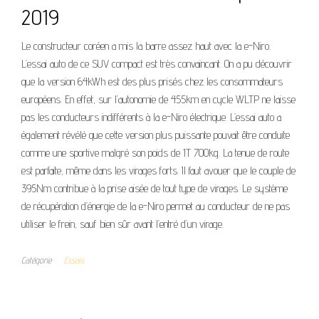
2019
Le constructeur coréen a mis la barre assez haut avec la e-Niro.
L’essai auto de ce SUV compact est très convaincant. On a pu découvrir
que la version 64kWh est des plus prisés chez les consommateurs
européens. En effet, sur l’autonomie de 455km en cycle WLTP ne laisse
pas les conducteurs indifférents à la e-Niro électrique. L’essai auto a
également révélé que cette version plus puissante pouvait être conduite
comme une sportive malgré son poids de 1T 700kg. La tenue de route
est parfaite, même dans les virages forts. Il faut avouer que le couple de
395Nm contribue à la prise aisée de tout type de virages. Le système
de récupération d’énergie de la e-Niro permet au conducteur de ne pas
utiliser le frein, sauf bien sûr avant l’entré d’un virage.
Catégorie
Essais