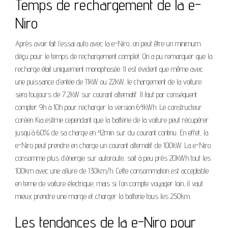
Temps de rechargement de la e-
Niro
Après avoir fait l’essai auto avec la e-Niro, on peut être un minimum
déçu pour le temps de rechargement complet. On a pu remarquer que la
recharge était uniquement monophasée. Il est évident que même avec
une puissance d’entée de 11kW ou 22kW, le chargement de la voiture
sera toujours de 7,2kW sur courant alternatif. Il faut par conséquent
compter 9h à 10h pour recharger la version 64kWh. Le constructeur
coréen Kia estime cependant que la batterie de la voiture peut récupérer
jusqu’à 60% de sa charge en 42min sur du courant continu. En effet, la
e-Niro peut prendre en charge un courant alternatif de 100kW. La e-Niro
consomme plus d’énergie sur autoroute, soit à peu près 20kWh tout les
100km avec une allure de 130km/h. Cette consommation est acceptable
en terne de voiture électrique, mais si l’on compte voyager loin, il vaut
mieux prendre une marge et charger la batterie tous les 250km.
Les tendances de la e-Niro pour