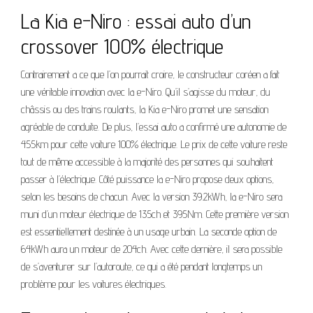
La Kia e-Niro : essai auto d’un
crossover 100% électrique
Contrairement a ce que l’on pourrait croire, le constructeur coréen a fait
une véritable innovation avec la e-Niro. Qu’il s’agisse du moteur, du
châssis ou des trains roulants, la Kia e-Niro promet une sensation
agréable de conduite. De plus, l’essai auto a confirmé une autonomie de
455km pour cette voiture 100% électrique. Le prix de cette voiture reste
tout de même accessible à la majorité des personnes qui souhaitent
passer à l’électrique. Côté puissance la e-Niro propose deux options,
selon les besoins de chacun. Avec la version 39.2kWh, la e-Niro sera
muni d’un moteur électrique de 135ch et 395Nm. Cette première version
est essentiellement destinée à un usage urbain. La seconde option de
64kWh aura un moteur de 204ch. Avec cette dernière, il sera possible
de s’aventurer sur l’autoroute, ce qui a été pendant longtemps un
problème pour les voitures électriques.