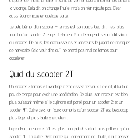
d’ajouter de l’huile. En effet, il suffit de vérifier quand il est temps de faire
la vidange. Cela dit, on change l’huile, mais on n’en rajoute pas. C’est
aussi économique en quelque sorte.
Le petit bémol d’un scooter 4 temps est son poids. Ceci dit, il est plus
lourd qu’un scooter 2 temps. Cela peut être dérangeant selon l’utilisation
du scooter. De plus, les connaisseurs et amateurs le jugent de manquer
de nervosité. Cela veut dire qu’il ne prend pas mal de temps pour
accélérer.
Quid du scooter 2T
Un scooter 2 temps a l’avantage d’être assez nerveux. Cela dit, il lui faut
peu de temps pour avoir une accélération. De plus, son moteur est bien
plus puissant même si le cylindre est pareil pour un scooter 2t et un
scooter 4T. Outre cela, on l’aura compris qu’un scooter 2T est beaucoup
plus léger et plus facile à entretenir.
Cependant, un scooter 2T est plus bruyant et surtout plus polluant qu’un
scooter 4T. En outre, étant donné qu’il consomme de l’huile, il faut penser