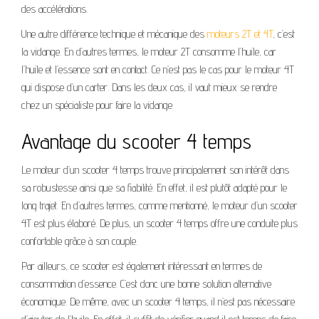
des accélérations.
Une autre différence technique et mécanique des
moteurs 2T et 4T
, c’est
la vidange. En d’autres termes, le moteur 2T consomme l’huile, car
l’huile et l’essence sont en contact. Ce n’est pas le cas pour le moteur 4T
qui dispose d’un carter. Dans les deux cas, il vaut mieux se rendre
chez un spécialiste pour faire la vidange.
Avantage du scooter 4 temps
Le moteur d’un scooter 4 temps trouve principalement son intérêt dans
sa robustesse ainsi que sa fiabilité. En effet, il est plutôt adapté pour le
long trajet. En d’autres termes, comme mentionné, le moteur d’un scooter
4T est plus élaboré. De plus, un scooter 4 temps offre une conduite plus
confortable grâce à son couple.
Par ailleurs, ce scooter est également intéressant en termes de
consommation d’essence. C’est donc une bonne solution alternative
économique. De même, avec un scooter 4 temps, il n’est pas nécessaire