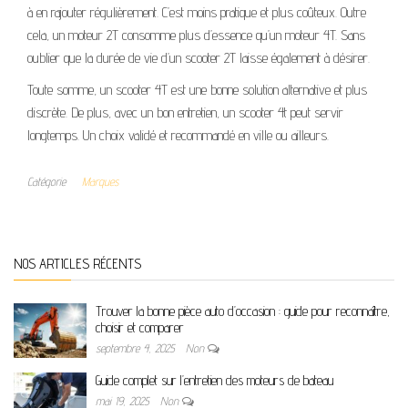
à en rajouter régulièrement. C’est moins pratique et plus coûteux. Outre
cela, un moteur 2T consomme plus d’essence qu’un moteur 4T. Sans
oublier que la durée de vie d’un scooter 2T laisse également à désirer.
Toute somme, un scooter 4T est une bonne solution alternative et plus
discrète. De plus, avec un bon entretien, un scooter 4t peut servir
longtemps. Un choix validé et recommandé en ville ou ailleurs.
Catégorie
Marques
NOS ARTICLES RÉCENTS
Trouver la bonne pièce auto d’occasion : guide pour reconnaître,
choisir et comparer
septembre 4, 2025
Non
Guide complet sur l’entretien des moteurs de bateau
mai 19, 2025
Non