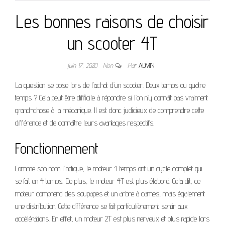
Les bonnes raisons de choisir
un scooter 4T
juin 17, 2020
Non
Par
ADMIN
La question se pose lors de l’achat d’un scooter. Deux temps ou quatre
temps ? Cela peut être difficile à répondre si l’on n’y connaît pas vraiment
grand-chose à la mécanique. Il est donc judicieux de comprendre cette
différence et de connaître leurs avantages respectifs.
Fonctionnement
Comme son nom l’indique, le moteur 4 temps ont un cycle complet qui
se fait en 4 temps. De plus, le moteur 4T est plus élaboré. Cela dit, ce
moteur comprend des soupapes et un arbre à cames, mais également
une distribution. Cette différence se fait particulièrement sentir aux
accélérations. En effet, un moteur 2T est plus nerveux et plus rapide lors