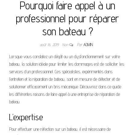
Pourquoi faire appel à un
professionnel pour réparer
son bateau ?
août 16, 2019
Non
Par
ADMIN
Lorsque vous constatez un dégât ou un dysfonctionnement sur votre
bateau, la solution idéale pour limiter les dommages est de solliciter les
services d’un professionnel. Ces spécialistes, expérimentés dans
l’entretien et la réparation de bateau, sont en mesure de détecter et de
solutionner efficacement un bris mécanique. Découvrez dans ce guide
les différentes raisons de faire appel à une entreprise de réparation de
bateau.
L’expertise
Pour effectuer une réfection sur un bateau, il est nécessaire de