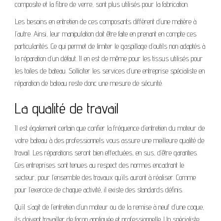
composite et la fibre de verre, sont plus utilisés pour la fabrication.
Les besoins en entretien de ces composants diffèrent d’une matière à
l’autre. Ainsi, leur manipulation doit être faite en prenant en compte ces
particularités. Ce qui permet de limiter le gaspillage d’outils non adaptés à
la réparation d’un défaut. Il en est de même pour les tissus utilisés pour
les toiles de bateau. Solliciter les services d’une entreprise spécialiste en
réparation de bateau reste donc une mesure de sécurité.
La qualité de travail
Il est également certain que confier la fréquence d’entretien du moteur de
votre bateau à des professionnels vous assure une meilleure qualité de
travail. Les réparations seront bien effectuées, en sus, d’être garanties.
Ces entreprises sont tenues au respect des normes encadrant le
secteur, pour l’ensemble des travaux qu’ils auront à réaliser. Comme
pour l’exercice de chaque activité, il existe des standards définis.
Qu’il s’agit de l’entretien d’un moteur ou de la remise à neuf d’une coque,
ils doivent travailler de façon appliquée et professionnelle. Un spécialiste