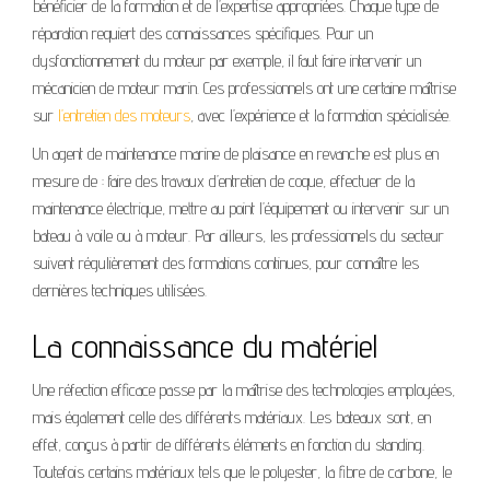
bénéficier de la formation et de l’expertise appropriées. Chaque type de
réparation requiert des connaissances spécifiques. Pour un
dysfonctionnement du moteur par exemple, il faut faire intervenir un
mécanicien de moteur marin. Ces professionnels ont une certaine maîtrise
sur
l’entretien des moteurs
, avec l’expérience et la formation spécialisée.
Un agent de maintenance marine de plaisance en revanche est plus en
mesure de : faire des travaux d’entretien de coque, effectuer de la
maintenance électrique, mettre au point l’équipement ou intervenir sur un
bateau à voile ou à moteur. Par ailleurs, les professionnels du secteur
suivent régulièrement des formations continues, pour connaître les
dernières techniques utilisées.
La connaissance du matériel
Une réfection efficace passe par la maîtrise des technologies employées,
mais également celle des différents matériaux. Les bateaux sont, en
effet, conçus à partir de différents éléments en fonction du standing.
Toutefois certains matériaux tels que le polyester, la fibre de carbone, le