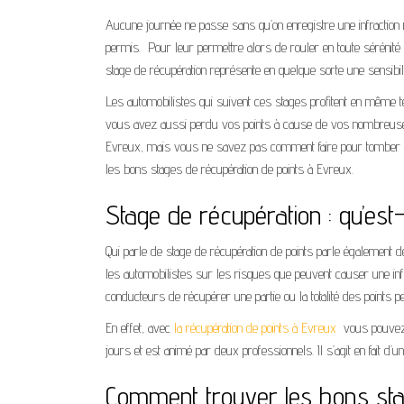
Aucune journée ne passe sans qu’on enregistre une infraction 
permis. Pour leur permettre alors de rouler en toute sérénité et
stage de récupération représente en quelque sorte une sensibilis
Les automobilistes qui suivent ces stages profitent en même
vous avez aussi perdu vos points à cause de vos nombreuses 
Evreux, mais vous ne savez pas comment faire pour tomber s
les bons stages de récupération de points à Evreux.
Stage de récupération : qu’est-
Qui parle de stage de récupération de points parle également de la
les automobilistes sur les risques que peuvent causer une inf
conducteurs de récupérer une partie ou la totalité des points p
En effet, avec
la récupération de points à Evreux
vous pouvez 
jours et est animé par deux professionnels. Il s’agit en fait d’
Comment trouver les bons sta