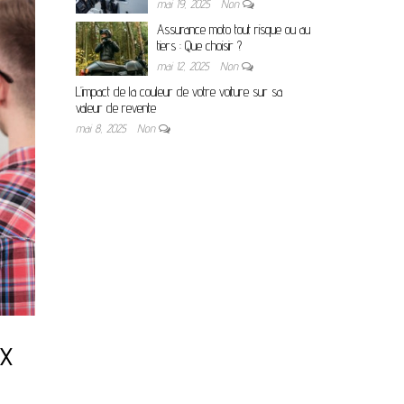
mai 19, 2025
Non
Assurance moto tout risque ou au
tiers : Que choisir ?
mai 12, 2025
Non
L’impact de la couleur de votre voiture sur sa
valeur de revente
mai 8, 2025
Non
ux