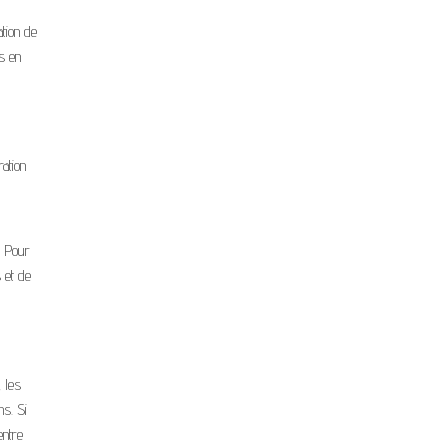
tion de
s en
ation
. Pour
 et de
 les
ns. Si
entre