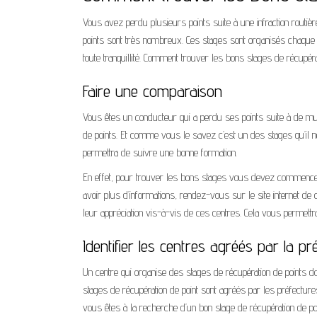
Vous avez perdu plusieurs points suite à une infraction routiè
points sont très nombreux. Ces stages sont organisés chaque
toute tranquillité. Comment trouver les bons stages de récupér
Faire une comparaison
Vous êtes un conducteur qui a perdu ses points suite à de mu
de points. Et comme vous le savez c’est un des stages qu’il n
permettra de suivre une bonne formation.
En effet, pour trouver les bons stages vous devez commencer p
avoir plus d’informations, rendez-vous sur le site internet de
leur appréciation vis-à-vis de ces centres. Cela vous permettra
Identifier les centres agréés par la pr
Un centre qui organise des stages de récupération de points do
stages de récupération de point sont agréés par les préfectures.
vous êtes à la recherche d’un bon stage de récupération de p