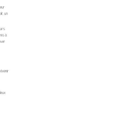
leur
it, un
eurs
mis à
uver
révenir
 deux