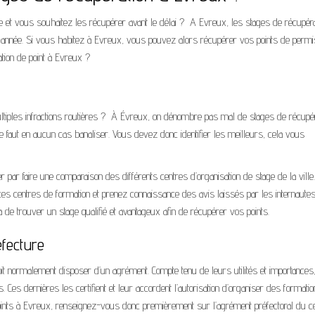
re et vous souhaitez les récupérer avant le délai ? A Evreux, les stages de récupéra
 année. Si vous habitez à Evreux, vous pouvez alors récupérer vos points de permi
ation de point à Evreux ?
ltiples infractions routières ? À Évreux, on dénombre pas mal de stages de récupér
e faut en aucun cas banaliser. Vous devez donc identifier les meilleurs, cela vous
ar faire une comparaison des différents centres d’organisation de stage de la ville
 ces centres de formation et prenez connaissance des avis laissés par les internautes
 de trouver un stage qualifié et avantageux afin de récupérer vos points.
éfecture
it normalement disposer d’un agrément. Compte tenu de leurs utilités et importances,
 Ces dernières les certifient et leur accordent l’autorisation d’organiser des formatio
oints à Evreux, renseignez-vous donc premièrement sur l’agrément préfectoral du c