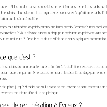
routière. Et les conducteurs responsables de ces infractions perdent des points sur 
 régulariser leur situation, il est organisé des stages de récupération de points. En fa
ation sur la sécurité routière.
 temps pour récupérer les points perdus sur leurs permis. Comme d’autres conduct
infractions ? Vous désirez suivre un stage pour restaurer les points de votre per
ur les meilleurs ? Dans la suite de cet article nous vous expliquons comment tro
ce que c’est ?
 sensibilisation à la sécurité routière. En réalité, l’objectif final de ce stage est de p
raction routière et par la même occasion améliorer la sécurité. Le stage permet aux
erdus.
récupérer jusqu’à 4 points par an. Le stage de récupération de point se déroule en
un expert en sécurité routière et un psychologue.
ges de récupération à Evreux ?